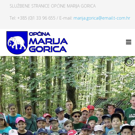
SLUŽBENE STRANICE OPĆINE MARIJA GORICA
Tel: +385 (0)1 33 96 655 / E-mail:
marija.gorica@email.t-com.hr