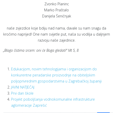
Zvonko Planinc
Marko Praštalo
Danijela Šeničnjak
naše zvjezdice koje bdiju nad nama, davale su nam snagu da
kročimo naprijed! One nam svijetle put, naša su vodilja u daljnjem
razvoju naše zajednice.
„Blago čistima srcem: oni će Boga gledati!“ Mt 5, 8
Edukacijom, novim tehnologijama i organizacijom do
konkurentne peradarske proizvodnje na obiteljskim
poljoprivrednim gospodarstvima u Zagrebačkoj županiji
JAVNI NATJEČAJ
Prvi dan škole
Projekt poboljšanja vodnokomunalne infrastrukture
aglomeracije Zaprešić