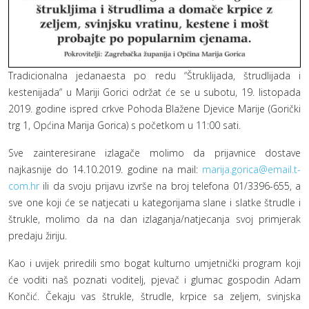
Tradicionalna jedanaesta po redu “Štruklijada, štrudlijada i
kestenijada“ u Mariji Gorici održat će se u subotu, 19. listopada
2019. godine ispred crkve Pohoda Blažene Djevice Marije (Gorički
trg 1, Općina Marija Gorica) s početkom u 11:00 sati.
Sve zainteresirane izlagače molimo da prijavnice dostave
najkasnije do 14.10.2019. godine na mail:
marija.gorica@email.t-
com.hr
ili da svoju prijavu izvrše na broj telefona 01/3396-655, a
sve one koji će se natjecati u kategorijama slane i slatke štrudle i
štrukle, molimo da na dan izlaganja/natjecanja svoj primjerak
predaju žiriju.
Kao i uvijek priredili smo bogat kulturno umjetnički program koji
će voditi naš poznati voditelj, pjevač i glumac gospodin Adam
Končić. Čekaju vas štrukle, štrudle, krpice sa zeljem, svinjska