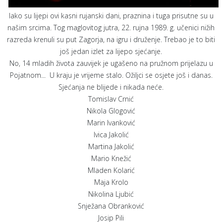
Iako su lijepi ovi kasni rujanski dani, praznina i tuga prisutne su u
našim srcima. Tog maglovitog jutra, 22. rujna 1989. g. učenici nižih
razreda krenuli su put Zagorja, na igru i druženje. Trebao je to biti
još jedan izlet za lijepo sjećanje.
No, 14 mladih života zauvijek je ugašeno na pružnom prijelazu u
Pojatnom... U kraju je vrijeme stalo. Ožiljci se osjete još i danas.
Sjećanja ne blijede i nikada neće.
Tomislav Crnić
Nikola Glogović
Marin Ivanković
Ivica Jakolić
Martina Jakolić
Mario Knežić
Mladen Kolarić
Maja Krolo
Nikolina Ljubić
Snježana Obranković
Josip Pili