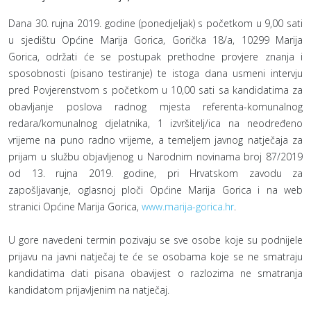
Dana 30. rujna 2019. godine (ponedjeljak) s početkom u 9,00 sati
u sjedištu Općine Marija Gorica, Gorička 18/a, 10299 Marija
Gorica, održati će se postupak prethodne provjere znanja i
sposobnosti (pisano testiranje) te istoga dana usmeni intervju
pred Povjerenstvom s početkom u 10,00 sati sa kandidatima za
obavljanje poslova radnog mjesta referenta-komunalnog
redara/komunalnog djelatnika, 1 izvršitelj/ica na neodređeno
vrijeme na puno radno vrijeme, a temeljem javnog natječaja za
prijam u službu objavljenog u Narodnim novinama broj 87/2019
od 13. rujna 2019. godine, pri Hrvatskom zavodu za
zapošljavanje, oglasnoj ploči Općine Marija Gorica i na web
stranici Općine Marija Gorica,
www.marija-gorica.hr
.
U gore navedeni termin pozivaju se sve osobe koje su podnijele
prijavu na javni natječaj te će se osobama koje se ne smatraju
kandidatima dati pisana obavijest o razlozima ne smatranja
kandidatom prijavljenim na natječaj.