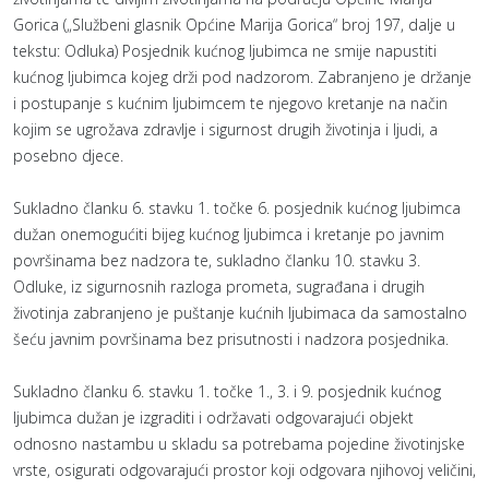
Gorica („Službeni glasnik Općine Marija Gorica“ broj 197, dalje u
tekstu: Odluka) Posjednik kućnog ljubimca ne smije napustiti
kućnog ljubimca kojeg drži pod nadzorom. Zabranjeno je držanje
i postupanje s kućnim ljubimcem te njegovo kretanje na način
kojim se ugrožava zdravlje i sigurnost drugih životinja i ljudi, a
posebno djece.
Sukladno članku 6. stavku 1. točke 6. posjednik kućnog ljubimca
dužan onemogućiti bijeg kućnog ljubimca i kretanje po javnim
površinama bez nadzora te, sukladno članku 10. stavku 3.
Odluke, iz sigurnosnih razloga prometa, sugrađana i drugih
životinja zabranjeno je puštanje kućnih ljubimaca da samostalno
šeću javnim površinama bez prisutnosti i nadzora posjednika.
Sukladno članku 6. stavku 1. točke 1., 3. i 9. posjednik kućnog
ljubimca dužan je izgraditi i održavati odgovarajući objekt
odnosno nastambu u skladu sa potrebama pojedine životinjske
vrste, osigurati odgovarajući prostor koji odgovara njihovoj veličini,