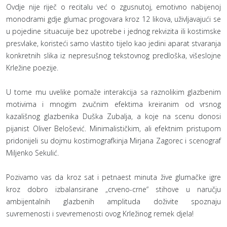
Ovdje nije riječ o recitalu već o zgusnutoj, emotivno nabijenoj
monodrami gdje glumac progovara kroz 12 likova, uživljavajući se
u pojedine situacuije bez upotrebe i jednog rekvizita ili kostimske
presvlake, koristeći samo vlastito tijelo kao jedini aparat stvaranja
konkretnih slika iz nepresušnog tekstovnog predloška, višeslojne
Krležine poezije.
U tome mu uvelike pomaže interakcija sa raznolikim glazbenim
motivima i mnogim zvučnim efektima kreiranim od vrsnog
kazališnog glazbenika Duška Zubalja, a koje na scenu donosi
pijanist Oliver Belošević. Minimalističkim, ali efektnim pristupom
pridonijeli su dojmu kostimografkinja Mirjana Zagorec i scenograf
Miljenko Sekulić.
Pozivamo vas da kroz sat i petnaest minuta žive glumačke igre
kroz dobro izbalansirane „crveno-crne“ stihove u naručju
ambijentalnih glazbenih amplituda doživite spoznaju
suvremenosti i svevremenosti ovog Krležinog remek djela!