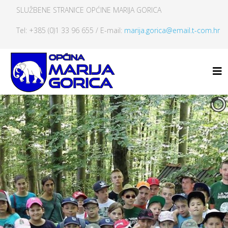
SLUŽBENE STRANICE OPĆINE MARIJA GORICA
Tel: +385 (0)1 33 96 655 / E-mail:
marija.gorica@email.t-com.hr