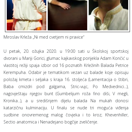
Miroslav Krleža „Ni med cvetjem ni pravice“
U petak, 20. ožujka 2020. u 19:00 sati u Školskoj sportskoj
dvorani u Mariji Gorici, glumac kajkavskog porijekla Adam Končić u
vlastitoj režiji spaja izbor od 16 poznatih Krležinih Balada Petrice
Kerempuha. Odabir je tematikom vezan uz balade koje opisuju
položaj kmeta i seljaka s kraja 16. stoljeća (Lamentacija o štibri,
Baba cmizdri pod galgama, Stric-vujc, Po Medvednici...),
nagovještaju njegov bunt (Gumbelijum roža fino diši, V megli,
Kronika...), a u središnjem dijelu balada Na mukah donosi
katarzičnu kulminaciju. U finalu se nude tri moguća viđenja
sudbine onovremenog malog čovjeka i to kroz; Khevenhiller,
Sectio anatomica i Nenadejano bogčije zveličenje.