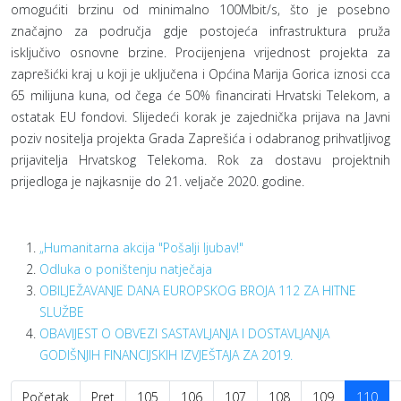
omogućiti brzinu od minimalno 100Mbit/s, što je posebno
značajno za područja gdje postojeća infrastruktura pruža
isključivo osnovne brzine. Procijenjena vrijednost projekta za
zaprešićki kraj u koji je uključena i Općina Marija Gorica iznosi cca
65 milijuna kuna, od čega će 50% financirati Hrvatski Telekom, a
ostatak EU fondovi. Slijedeći korak je zajednička prijava na Javni
poziv nositelja projekta Grada Zaprešića i odabranog prihvatljivog
prijavitelja Hrvatskog Telekoma. Rok za dostavu projektnih
prijedloga je najkasnije do 21. veljače 2020. godine.
„Humanitarna akcija "Pošalji ljubav!"
Odluka o poništenju natječaja
OBILJEŽAVANJE DANA EUROPSKOG BROJA 112 ZA HITNE
SLUŽBE
OBAVIJEST O OBVEZI SASTAVLJANJA I DOSTAVLJANJA
GODIŠNJIH FINANCIJSKIH IZVJEŠTAJA ZA 2019.
Početak
Pret
105
106
107
108
109
110