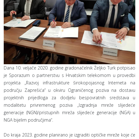
Dana 10. veljače 2020. godine gradonačelnik Željko Turk potpisao
je Sporazum o partnerstvu s Hrvatskim telekomom u provedbi
projekta „Razvoj infrastrukture širokopojasnog Interneta na
području Zaprešića“ u okviru Ograničenog poziva na dostavu
projektnih prijedloga za dodjelu bespovratnih sredstava u
modalitetu privremenog poziva „Izgradnja mreže slijedeće
generacije (NGN)/pristupnih mreža slijedeće generacije (NGA) u
NGA bijelim područjima“.
Do kraja 2023. godine planirano je izgraditi optičke mreže koje će