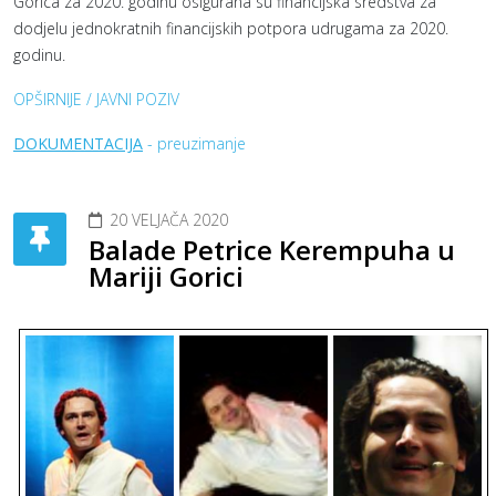
Gorica za 2020. godinu osigurana su financijska sredstva za
dodjelu jednokratnih financijskih potpora udrugama za 2020.
godinu.
OPŠIRNIJE / JAVNI POZIV
DOKUMENTACIJA
- preuzimanje
20 VELJAČA 2020
Balade Petrice Kerempuha u
Mariji Gorici