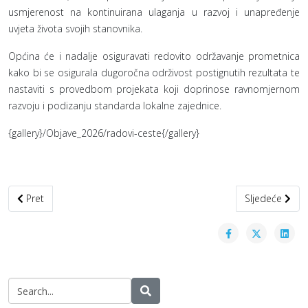
usmjerenost na kontinuirana ulaganja u razvoj i unapređenje
uvjeta života svojih stanovnika.
Općina će i nadalje osiguravati redovito održavanje prometnica
kako bi se osigurala dugoročna održivost postignutih rezultata te
nastaviti s provedbom projekata koji doprinose ravnomjernom
razvoju i podizanju standarda lokalne zajednice.
{gallery}/Objave_2026/radovi-ceste{/gallery}
Prethodni članak: JAVNI NATJEČAJ za davanje u zakup poslovnih pro
Sljedeći člana
Pret
Sljedeće