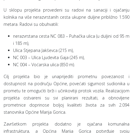
U sklopu projekta provedeni su radovi na sanaciji i ojačanju
kolnika na više nerazvrstanih cesta ukupne duljine približno 1.590
metara. Radovi su obuhvatili:
nerazvrstana cesta NC 083 – Puhačka ulica (u duljini od 95 m
i 185 m),
Ulica Stjepana Jakševca (215 m),
NC 003 – Ulica Ljudevita Gaja (245 m),
NC 004 – Voćarska ulica (850 m).
Cilj projekta bio je unaprijediti prometnu povezanost i
dostupnost na području Općine, povećati sigurnost sudionika u
prometu te omogućiti brži i učinkovitiji protok vozila. Realizacijom
projekta ostvareni su svi planirani rezultati, a obnovljene
prometnice doprinose boljoj kvaliteti života za svih 2.094
stanovnika Općine Marija Gorica.
Završetkom projekta dodatno je ojačana komunalna
infrastruktura, a Općina Marija Gorica potvrđuje svoju