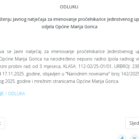
ODLUKU
štenju Javnog natječaja za imenovanje pročelnika/ice Jedinstvenog u
odjela Općine Marija Gorica
va se Javni natječaj za imenovanje pročelnika/ice Jedinstvenog u
 Općine Marija Gorica na neodređeno nepuno radno (pola radnog v
zni probni rad od 3 mjeseca, KLASA: 112-02/25-01/01, URBROJ: 238
 17.11.2025. godine, objavljen u "Narodnim novinama" broj 142/202
g 2025. godine i mrežnim stranicama Općine Marija Gorica.
IJE / ODLUKA
odni članak: Božićna čestitka
Slje
t
Slje