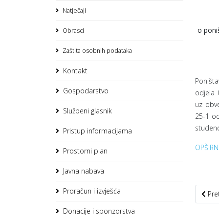
Natječaji
o poni
Obrasci
Zaštita osobnih podataka
Kontakt
Poništa
Gospodarstvo
odjela
uz obve
Službeni glasnik
25-1 od
studeno
Pristup informacijama
OPŠIRN
Prostorni plan
Javna nabava
Proračun i izvješća
Preth
Pre
Donacije i sponzorstva