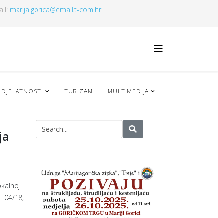
ail:
marija.gorica@email.t-com.hr
 DJELATNOSTI
TURIZAM
MULTIMEDIJA
ja
kalnoj i
 04/18,