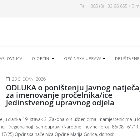
Tel: +385 (0)1 33 96 655 / E-m
ASLOVNICA
O OPĆINI
OPĆINSKA UPRAVA
DRUŠTVENE
23 SIJEČANJ 2026
ODLUKA o poništenju Javnog natječa
za imenovanje pročelnika/ice
Jedinstvenog upravnog odjela
lju članka 19. stavak 3. Zakona o službenicima i namještenicima u lo
noj (regionalnoj) samoupravi (Narodne novine broj 86/08, 61/11,
 17/25) Općinska načelnica Općine Marija Gorica, donosi: