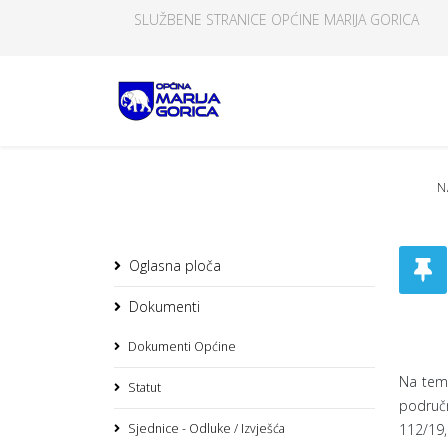
SLUŽBENE STRANICE OPĆINE MARIJA GORICA
N
Oglasna ploča
Dokumenti
Dokumenti Općine
Na teme
Statut
područ
Sjednice - Odluke / Izvješća
112/19,