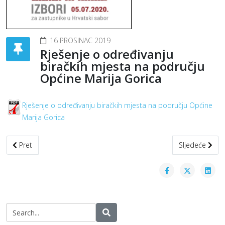
16 PROSINAC 2019
Rješenje o određivanju
biračkih mjesta na području
Općine Marija Gorica
Rješenje o određivanju biračkih mjesta na području Općine
Marija Gorica
Prethodni članak: OBAVIJEST
Sljedeći član
Pret
Sljedeće