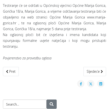
Testiranje će se održati u Općinskoj vijećnici Općine Marija Gorica,
Gorička 18/a, Marija Gorica, a vrijeme održavanja testiranja biti će
objavljeno na web stranici Općine Marija Gorica www.marija-
gorica.hr , te na oglasnoj ploči Općine Marija Gorica, Marija
Gorica, Gorička 18/a, najmanje 5 dana prije testiranja.
Na oglasnoj ploči bit će izvješena i imena kandidata koji
ispunjavaju formalne uvjete natječaja i koji mogu pristupiti
testiranju.
Povjerenstvo za provedbu oglasa
Prethodni članak: Poziv na informativnu radionicu
Sljedeći član
Pret
Sljedeće