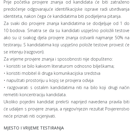
Prije početka provjere znanja od kandidata će biti zatraženo
predočenje odgovarajuće identifikacijske isprave radi utvrđivanja
identiteta, nakon čega će kandidatima biti podijeljena pitanja.
Za svaki dio provjere znanja kandidatima se dodjeljuje od 1 do
10 bodova. Smatra se da su kandidati uspješno položili testove
ako su iz svakog djela provjere znanja ostvarili najmanje 50% na
testiranju. S kandidatima koji uspješno polože testove provest će
se intervju (razgovori).
Za vrijeme provjere znanja i sposobnosti nije dopušteno:
• koristiti se bilo kakvom literaturom odnosno bilješkama;
• koristiti mobitel ili druga komunikacijska sredstva
• napuštati prostoriju u kojoj se provjera odvija
• razgovarati s ostalim kandidatima niti na bilo koji drugi način
remetiti koncentraciju kandidata.
Ukoliko pojedini kandidat prekrši naprijed navedena pravila biti
će udaljen s provjere znanja, a njegov/njezin rezultat Povjerenstvo
neće priznati niti ocjenjivati.
MJESTO I VRIJEME TESTIRANJA